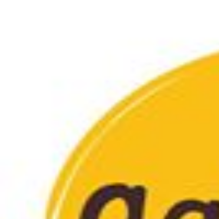
Saltar al contenido principal
CACIO E PEPE
No disponible temporalmente
Este restaurante no está aceptando pedidos en este momento.
Vuelve a intentarlo más tarde, o mientras tanto explora otros restaurant
Ver restaurantes cerca de ti