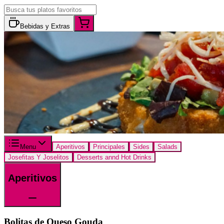
Bebidas y Extras
Menu
Aperitivos
Principales
Sides
Salads
Josefitas Y Joselitos
Desserts annd Hot Drinks
Aperitivos
Bolitas de Queso Gouda