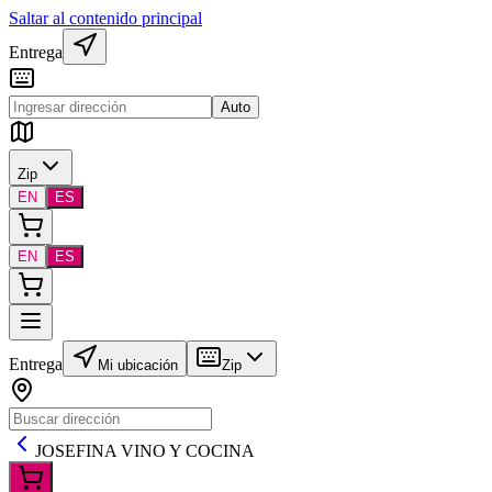
Saltar al contenido principal
Entrega
Auto
Zip
EN
ES
EN
ES
Entrega
Mi ubicación
Zip
JOSEFINA VINO Y COCINA