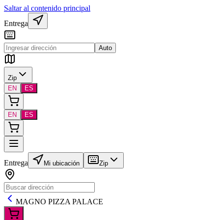
Saltar al contenido principal
Entrega
Auto
Zip
EN
ES
EN
ES
Entrega
Mi ubicación
Zip
MAGNO PIZZA PALACE