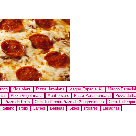
rbon
Kids Menu
Pizza Hawaiana
Magno Especial #1
Magno Especial
lar
Pizza Vegetariana
Meat Lovers
Pizza Panamericana
Pizza de L
Pizza de Pollo
Crea Tu Propia Pizza de 2 Ingredientes
Crea Tu Propia 
 Italiano
Pollo
Carnes
Bebidas
Sides
Postres
Lasagnas