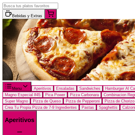
Bebidas y Extras
Menu
Aperitivos
Ensaladas
Sandwiches
Hamburger Al Ca
Magno Especial #45
Pica Power
Pizza Carbonara
Combinacion Regu
Super Magno
Pizza de Queso
Pizza de Pepperoni
Pizza de Chorizo
Crea Tu Propia Pizza de 7-9 Ingredientes
Pastas
Spaghettis
Calzoni
Aperitivos