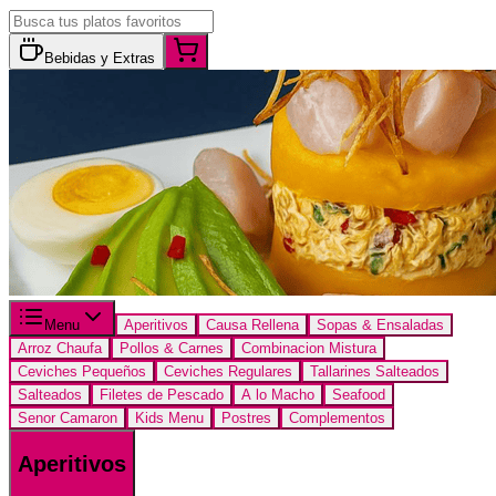
Bebidas y Extras
Menu
Aperitivos
Causa Rellena
Sopas & Ensaladas
Arroz Chaufa
Pollos & Carnes
Combinacion Mistura
Ceviches Pequeños
Ceviches Regulares
Tallarines Salteados
Salteados
Filetes de Pescado
A lo Macho
Seafood
Senor Camaron
Kids Menu
Postres
Complementos
Aperitivos