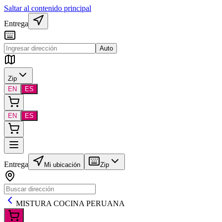
Saltar al contenido principal
Entrega
Auto
Zip
EN
ES
EN
ES
Entrega
Mi ubicación
Zip
MISTURA COCINA PERUANA