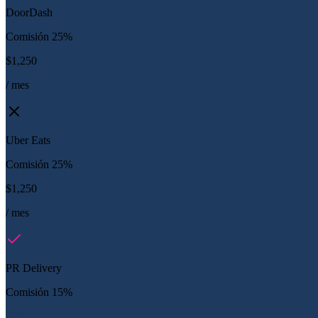
DoorDash
Comisión 25%
$1,250
/ mes
Uber Eats
Comisión 25%
$1,250
/ mes
PR Delivery
Comisión 15%
$750