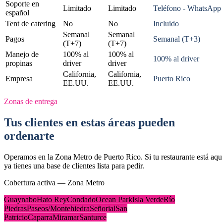
Soporte en
Limitado
Limitado
Teléfono - WhatsApp
español
Tent de catering
No
No
Incluido
Semanal
Semanal
Pagos
Semanal (T+3)
(T+7)
(T+7)
Manejo de
100% al
100% al
100% al driver
propinas
driver
driver
California,
California,
Empresa
Puerto Rico
EE.UU.
EE.UU.
Zonas de entrega
Tus clientes en estas áreas pueden
ordenarte
Operamos en la Zona Metro de Puerto Rico. Si tu restaurante está aqu
ya tienes una base de clientes lista para pedir.
Cobertura activa — Zona Metro
Guaynabo
Hato Rey
Condado
Ocean Park
Isla Verde
Río
Piedras
Paseos/Montehiedra
Señorial
San
Patricio
Caparra
Miramar
Santurce