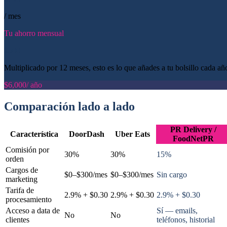
/ mes
Tu ahorro mensual
$500
Multiplicado por 12 meses, esto es lo que añades a tu bolsillo cada añ
$6,000
/ año
Comparación lado a lado
PR Delivery /
Característica
DoorDash
Uber Eats
FoodNetPR
Comisión por
30%
30%
15%
orden
Cargos de
$0–$300/mes
$0–$300/mes
Sin cargo
marketing
Tarifa de
2.9% + $0.30
2.9% + $0.30
2.9% + $0.30
procesamiento
Acceso a data de
Sí — emails,
No
No
clientes
teléfonos, historial