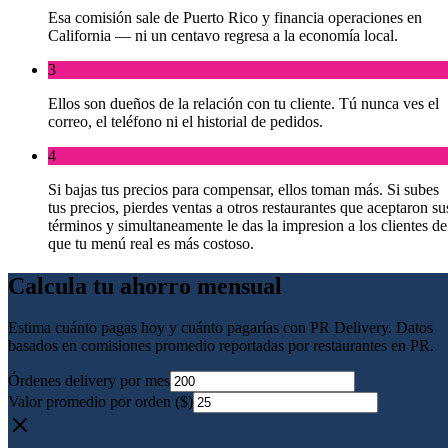
Esa comisión sale de Puerto Rico y financia operaciones en
California — ni un centavo regresa a la economía local.
3
Ellos son dueños de la relación con tu cliente. Tú nunca ves el
correo, el teléfono ni el historial de pedidos.
4
Si bajas tus precios para compensar, ellos toman más. Si subes
tus precios, pierdes ventas a otros restaurantes que aceptaron su
términos y simultaneamente le das la impresion a los clientes de
que tu menú real es más costoso.
Calcula tu ahorro mensual
Estima cuánto pagas hoy y cuánto pagarías con PR Delivery. Datos
basados en comisiones promedio reportadas por restaurantes en PR.
Órdenes delivery por mes
Valor promedio por orden
($)